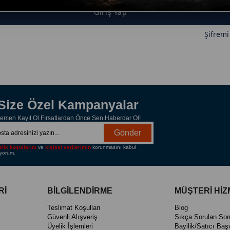
Giriş Yap
Şifrem
Size Özel Kampanyalar
emen Kayıt Ol Fırsatlardan Önce Sen Haberdar Ol!
Gönder
lik koşullarını
ve
kişisel verilerimin
korunmasını kabul
yorum.
Rİ
BİLGİLENDİRME
MÜŞTERİ HİZ
Teslimat Koşulları
Blog
Güvenli Alışveriş
Sıkça Sorulan Sor
Üyelik İşlemleri
Bayilik/Satıcı Baş