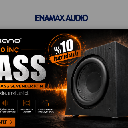
Giriş Yap
Üye Ol
a