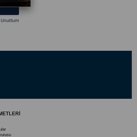
i Unuttum
METLERİ
ular
vurusu