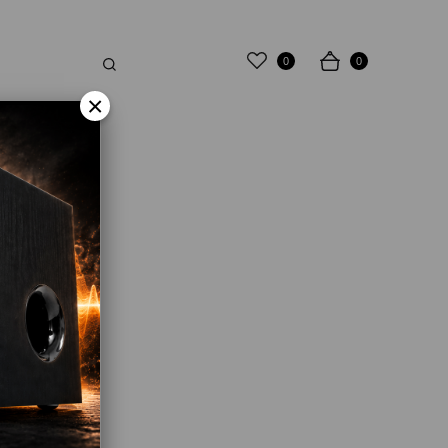
0
0
×