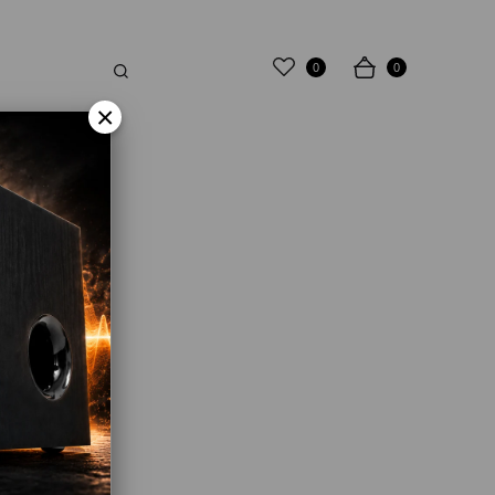
0
0
×