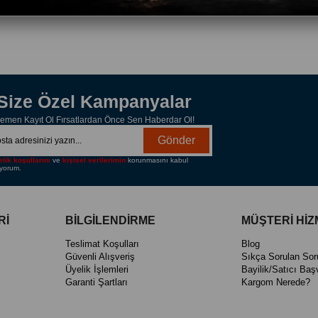
Size Özel Kampanyalar
emen Kayıt Ol Fırsatlardan Önce Sen Haberdar Ol!
Gönder
lik koşullarını
ve
kişisel verilerimin
korunmasını kabul
yorum.
Rİ
BİLGİLENDİRME
MÜŞTERİ HİZ
Teslimat Koşulları
Blog
Güvenli Alışveriş
Sıkça Sorulan Sor
Üyelik İşlemleri
Bayilik/Satıcı Baş
Garanti Şartları
Kargom Nerede?