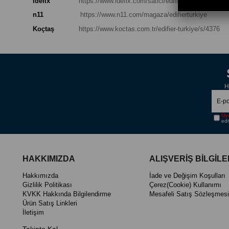
İdefix
https://www.idefix.com/satici/edifier-turkiye-6654
n11
https://www.n11.com/magaza/edifierturkiye
Koçtaş
https://www.koctas.com.tr/edifier-turkiye/s/4376
H
Üye
edi
HAKKIMIZDA
ALIŞVERİŞ BİLGİLE
Hakkımızda
İade ve Değişim Koşulları
Gizlilik Politikası
Çerez(Cookie) Kullanımı
KVKK Hakkında Bilgilendirme
Mesafeli Satış Sözleşmesi
Ürün Satış Linkleri
İletişim
Takipte Kal