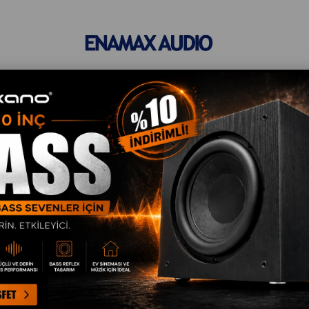
audio
-m-219906