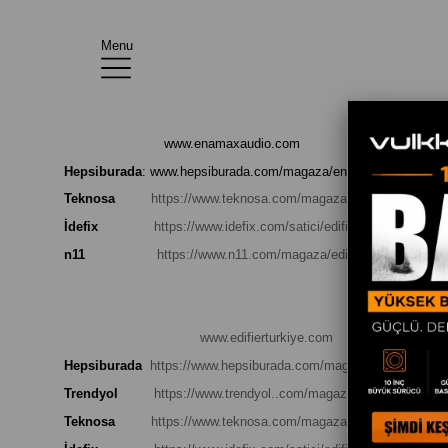
Menu
www.enamaxaudio.com
Hepsiburada
: www.hepsiburada.com/magaza/enamax-
Teknosa
https://www.teknosa.com/magaza/edifier-turkiye
İdefix
https://www.idefix.com/satici/edifier-turkiye-6654
n11
https://www.n11.com/magaza/edifierturkiye
www.edifierturkiye.com
Hepsiburada
https://www.hepsiburada.com/magaza/edifierturkiye
Trendyol
https://www.trendyol..com/magaza/edifier-turkiye
Teknosa
https://www.teknosa.com/magaza/edifier-turkiye