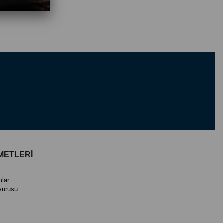
METLERİ
ular
vurusu