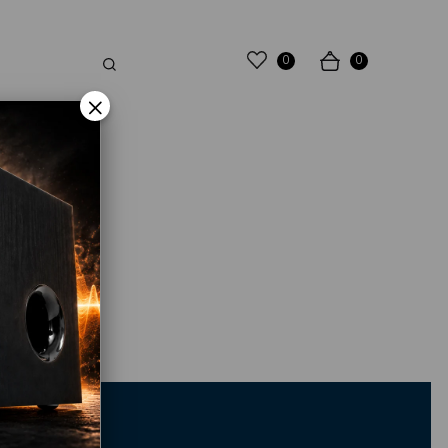
0
0
×