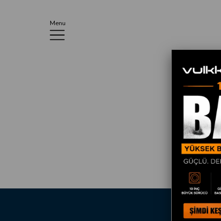
Menu
He