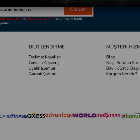
Gönder
lik koşullarını
ve
kişisel verilerimin
korunmasını kabul
iyorum.
BİLGİLENDİRME
MÜŞTERİ HİZM
Teslimat Koşulları
Blog
Güvenli Alışveriş
Sıkça Sorulan Soru
Üyelik İşlemleri
Bayilik/Satıcı Baş
Garanti Şartları
Kargom Nerede?