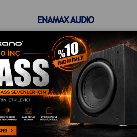
Size Özel Kampanyalar
men Kayıt Ol Fırsatlardan Önce Sen Haberdar Ol!