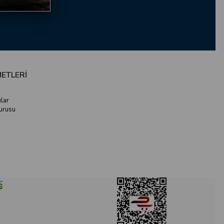
ETLERİ
lar
vurusu