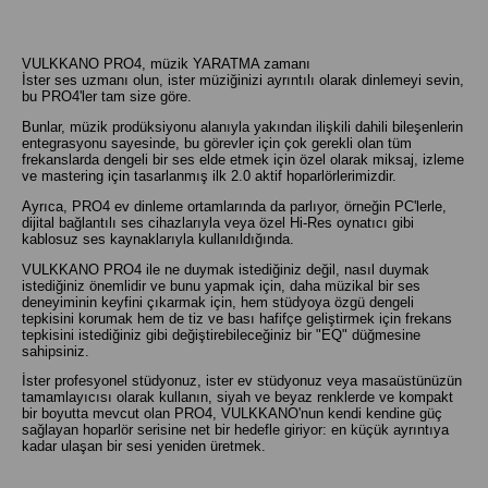
VULKKANO PRO4, müzik YARATMA zamanı
İster ses uzmanı olun, ister müziğinizi ayrıntılı olarak dinlemeyi sevin,
bu PRO4'ler tam size göre.
Bunlar, müzik prodüksiyonu alanıyla yakından ilişkili dahili bileşenlerin
entegrasyonu sayesinde, bu görevler için çok gerekli olan tüm
frekanslarda dengeli bir ses elde etmek için özel olarak miksaj, izleme
ve mastering için tasarlanmış ilk 2.0 aktif hoparlörlerimizdir.
Ayrıca, PRO4 ev dinleme ortamlarında da parlıyor, örneğin PC'lerle,
dijital bağlantılı ses cihazlarıyla veya özel Hi-Res oynatıcı gibi
kablosuz ses kaynaklarıyla kullanıldığında.
VULKKANO PRO4 ile ne duymak istediğiniz değil, nasıl duymak
istediğiniz önemlidir ve bunu yapmak için, daha müzikal bir ses
deneyiminin keyfini çıkarmak için, hem stüdyoya özgü dengeli
tepkisini korumak hem de tiz ve bası hafifçe geliştirmek için frekans
tepkisini istediğiniz gibi değiştirebileceğiniz bir "EQ" düğmesine
sahipsiniz.
İster profesyonel stüdyonuz, ister ev stüdyonuz veya masaüstünüzün
tamamlayıcısı olarak kullanın, siyah ve beyaz renklerde ve kompakt
bir boyutta mevcut olan PRO4, VULKKANO'nun kendi kendine güç
sağlayan hoparlör serisine net bir hedefle giriyor: en küçük ayrıntıya
kadar ulaşan bir sesi yeniden üretmek.