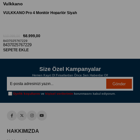
Vulkkano
VULKKANO Pro 4 Monitör Hoparlör Siyah
₺8.999,00
₺10.099,00
8437025767229
8437025767229
SEPETE EKLE
Size Özel Kampanyalar
Hemen Kayıt Ol Fırsatlardan Önce Sen Haberdar Ol!
Gönder
Üyelik koşullarını
ve
kişisel verilerimin
korunmasını kabul ediyorum.
HAKKIMIZDA