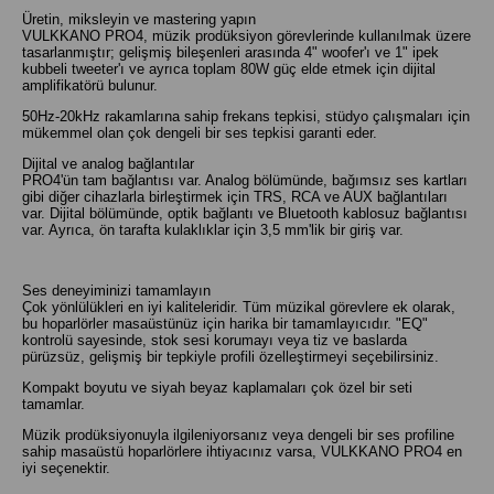
Üretin, miksleyin ve mastering yapın
VULKKANO PRO4, müzik prodüksiyon görevlerinde kullanılmak üzere
tasarlanmıştır; gelişmiş bileşenleri arasında 4" woofer'ı ve 1" ipek
kubbeli tweeter'ı ve ayrıca toplam 80W güç elde etmek için dijital
amplifikatörü bulunur.
50Hz-20kHz rakamlarına sahip frekans tepkisi, stüdyo çalışmaları için
mükemmel olan çok dengeli bir ses tepkisi garanti eder.
Dijital ve analog bağlantılar
PRO4'ün tam bağlantısı var. Analog bölümünde, bağımsız ses kartları
gibi diğer cihazlarla birleştirmek için TRS, RCA ve AUX bağlantıları
var. Dijital bölümünde, optik bağlantı ve Bluetooth kablosuz bağlantısı
var. Ayrıca, ön tarafta kulaklıklar için 3,5 mm'lik bir giriş var.
Ses deneyiminizi tamamlayın
Çok yönlülükleri en iyi kaliteleridir. Tüm müzikal görevlere ek olarak,
bu hoparlörler masaüstünüz için harika bir tamamlayıcıdır. "EQ"
kontrolü sayesinde, stok sesi korumayı veya tiz ve baslarda
pürüzsüz, gelişmiş bir tepkiyle profili özelleştirmeyi seçebilirsiniz.
Kompakt boyutu ve siyah beyaz kaplamaları çok özel bir seti
tamamlar.
Müzik prodüksiyonuyla ilgileniyorsanız veya dengeli bir ses profiline
sahip masaüstü hoparlörlere ihtiyacınız varsa, VULKKANO PRO4 en
iyi seçenektir.