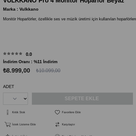
VULKKANO Pro 4 Monitör Hoparlör Beyaz
Marka
:
Vulkkano
0.0
İndirim Oranı
:
%
11
İndirim
₺8.999,00
₺10.099,00
ADET
Kritik Stok
Favorilere Ekle
İstek Listeme Ekle
Karşılaştır